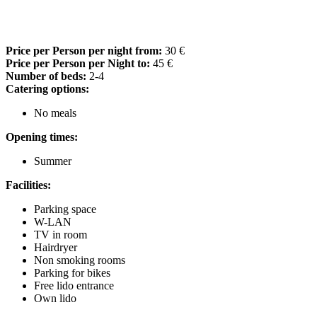
Price per Person per night from:
30 €
Price per Person per Night to:
45 €
Number of beds:
2-4
Catering options:
No meals
Opening times:
Summer
Facilities:
Parking space
W-LAN
TV in room
Hairdryer
Non smoking rooms
Parking for bikes
Free lido entrance
Own lido