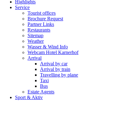
Highlights
Service
Tourist offices
Brochure Request
Partner Links
Restaurants
Sitemap
Weather
Wasser & Wind Info
Webcam Hotel Karnerhof
Arrival
Arrival by car
Arrival by train
Travelling by plane
Taxi
Bus
Estate Agents
Sport & Aktiv