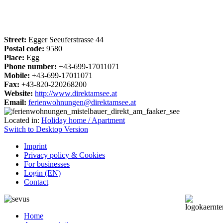
Street:
Egger Seeuferstrasse 44
Postal code:
9580
Place:
Egg
Phone number:
+43-699-17011071
Mobile:
+43-699-17011071
Fax:
+43-820-220268200
Website:
http://www.direktamsee.at
Email:
ferienwohnungen@direktamsee.at
Located in:
Holiday home / Apartment
Switch to Desktop Version
Imprint
Privacy policy & Cookies
For businesses
Login (EN)
Contact
Home