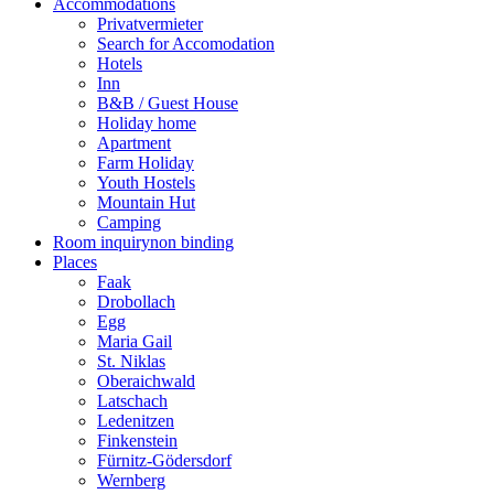
Accommodations
Privatvermieter
Search for Accomodation
Hotels
Inn
B&B / Guest House
Holiday home
Apartment
Farm Holiday
Youth Hostels
Mountain Hut
Camping
Room inquiry
non binding
Places
Faak
Drobollach
Egg
Maria Gail
St. Niklas
Oberaichwald
Latschach
Ledenitzen
Finkenstein
Fürnitz-Gödersdorf
Wernberg