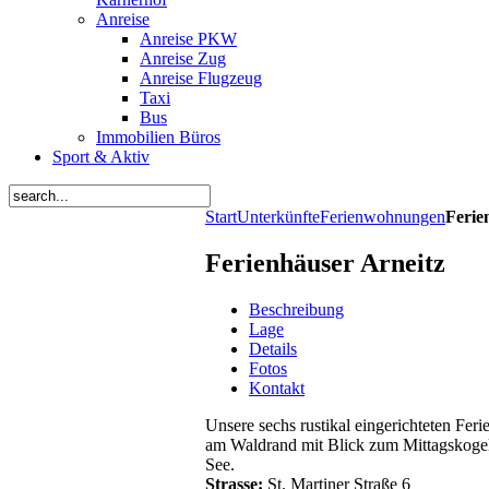
Anreise
Anreise PKW
Anreise Zug
Anreise Flugzeug
Taxi
Bus
Immobilien Büros
Sport & Aktiv
Start
Unterkünfte
Ferienwohnungen
Ferie
Ferienhäuser Arneitz
Beschreibung
Lage
Details
Fotos
Kontakt
Unsere sechs rustikal eingerichteten Fer
am Waldrand mit Blick zum Mittagskogel
See.
Strasse:
St. Martiner Straße 6