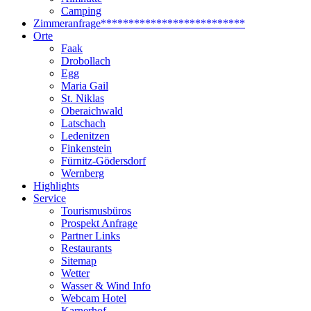
Camping
Zimmeranfrage
**************************
Orte
Faak
Drobollach
Egg
Maria Gail
St. Niklas
Oberaichwald
Latschach
Ledenitzen
Finkenstein
Fürnitz-Gödersdorf
Wernberg
Highlights
Service
Tourismusbüros
Prospekt Anfrage
Partner Links
Restaurants
Sitemap
Wetter
Wasser & Wind Info
Webcam Hotel
Karnerhof