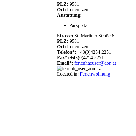
PLZ:
9581
Ort:
Ledenitzen
Austattung:
Parkplatz
Strasse:
St. Martiner Straße 6
PLZ:
9581
Ort:
Ledenitzen
Telefon*:
+43(0)4254 2251
Fax*:
+43(0)4254 2251
Email*:
ferienhaeuser@aon.at
Located in:
Ferienwohnung