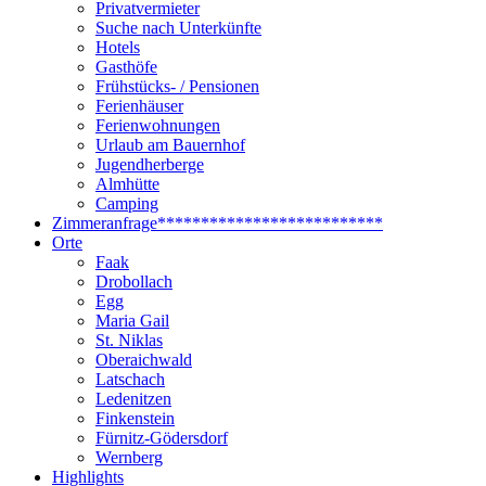
Privatvermieter
Suche nach Unterkünfte
Hotels
Gasthöfe
Frühstücks- / Pensionen
Ferienhäuser
Ferienwohnungen
Urlaub am Bauernhof
Jugendherberge
Almhütte
Camping
Zimmeranfrage
**************************
Orte
Faak
Drobollach
Egg
Maria Gail
St. Niklas
Oberaichwald
Latschach
Ledenitzen
Finkenstein
Fürnitz-Gödersdorf
Wernberg
Highlights